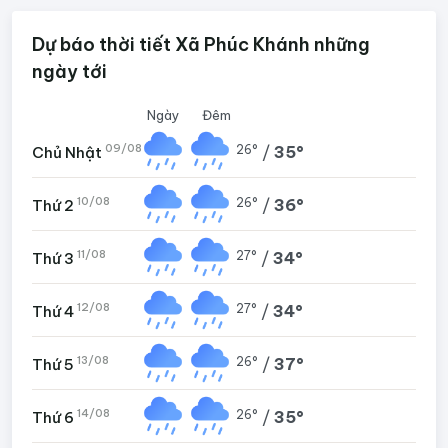
Dự báo thời tiết Xã Phúc Khánh những
ngày tới
Ngày
Đêm
09/08
26°
/
35°
Chủ Nhật
10/08
26°
/
36°
Thứ 2
11/08
27°
/
34°
Thứ 3
12/08
27°
/
34°
Thứ 4
13/08
26°
/
37°
Thứ 5
14/08
26°
/
35°
Thứ 6