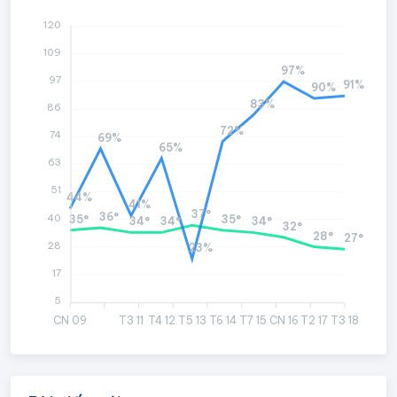
120
109
97%
97
91%
90%
83%
86
72%
74
69%
65%
63
51
44%
41%
37°
36°
40
35°
35°
34°
34°
34°
32°
28°
27°
28
23%
17
5
CN 09
T3 11
T4 12
T5 13
T6 14
T7 15
CN 16
T2 17
T3 18