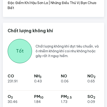
Đặc Điểm Khí Hậu Sơn La | Những Điều Thú Vị Bạn Chưa
Biết
Chất lượng không khí
Chất lượng không khí đạt tiêu chuẩn, và
Tốt
ô nhiễm không khí coi như không hoặc
gây rất ít nguy hiểm.
CO
NH
NO
NO
3
2
231.91
0.43
0.06
0.65
O
PM
PM
SO
3
10
2.5
2
30.46
1.84
1.73
0.09