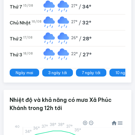
15/08
27°
/
34°
Thứ 7
16/08
27°
/
32°
Chủ Nhật
17/08
26°
/
28°
Thứ 2
18/08
22°
/
27°
Thứ 3
Ngày mai
3 ngày tới
7 ngày tới
10 ngày tớ
Nhiệt độ và khả năng có mưa Xã Phúc
Khánh trong 12h tới
38°
38°
37°
37°
40
36°
35°
34°