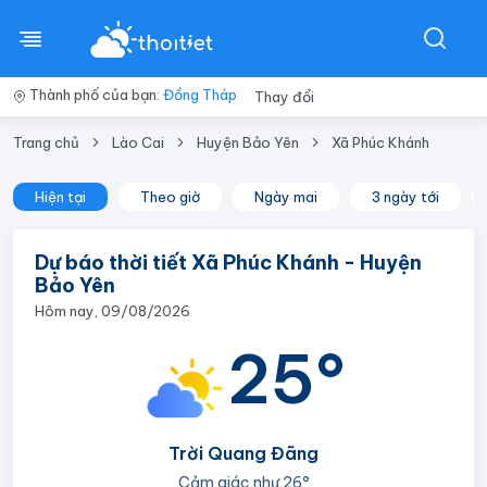
Thành phố của bạn:
Đồng Tháp
Thay đổi
Trang chủ
Lào Cai
Huyện Bảo Yên
Xã Phúc Khánh
Hiện tại
Theo giờ
Ngày mai
3 ngày tới
Dự báo thời tiết Xã Phúc Khánh - Huyện
Bảo Yên
Hôm nay, 09/08/2026
25°
Trời Quang Đãng
Cảm giác như
26°