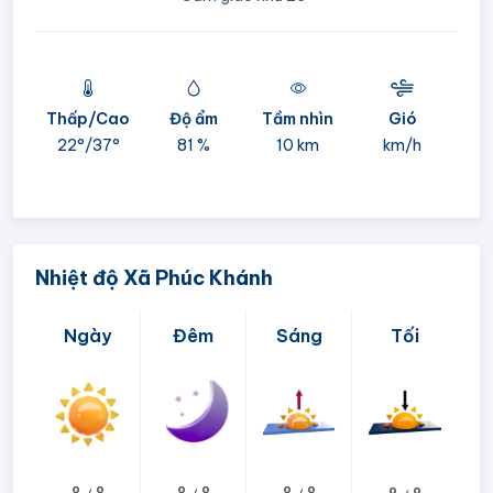
Thấp/Cao
Độ ẩm
Tầm nhìn
Gió
mi
22°/
37°
81 %
10 km
km/h
05:
Nhiệt độ Xã Phúc Khánh
Ngày
Đêm
Sáng
Tối