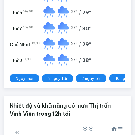
14/08
27°
/
29°
Thứ 6
15/08
27°
/
30°
Thứ 7
16/08
27°
/
29°
Chủ Nhật
17/08
27°
/
28°
Thứ 2
Ngày mai
3 ngày tới
7 ngày tới
10 ngày tớ
Nhiệt độ và khả năng có mưa Thị trấn
Vĩnh Viễn trong 12h tới
40