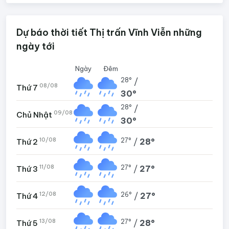
Dự báo thời tiết Thị trấn Vĩnh Viễn những
ngày tới
Ngày
Đêm
28°
/
08/08
Thứ 7
30°
28°
/
09/08
Chủ Nhật
30°
10/08
27°
/
28°
Thứ 2
11/08
27°
/
27°
Thứ 3
12/08
26°
/
27°
Thứ 4
13/08
27°
/
28°
Thứ 5