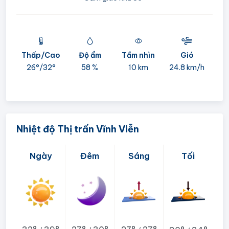
Thấp/Cao
Độ ẩm
Tầm nhìn
Gió
mi
26°/
32°
58 %
10 km
24.8 km/h
05:
Nhiệt độ Thị trấn Vĩnh Viễn
Ngày
Đêm
Sáng
Tối