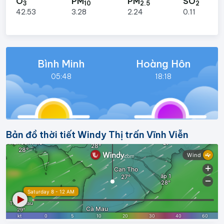
O
PM
PM
SO
3
10
2.5
2
42.53
3.28
2.24
0.11
Bình Minh
Hoàng Hôn
05:48
18:18
Bản đồ thời tiết Windy Thị trấn Vĩnh Viễn