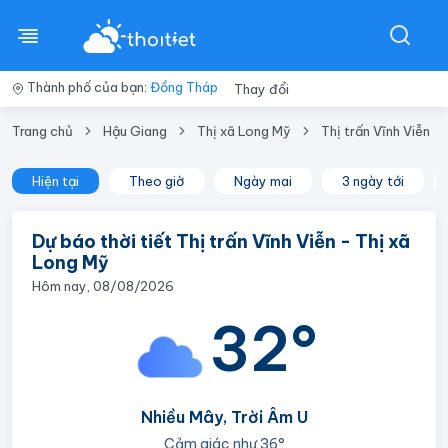
Thành phố của bạn:
Đồng Tháp
Thay đổi
Trang chủ
Hậu Giang
Thị xã Long Mỹ
Thị trấn Vĩnh Viễn
Hiện tại
Theo giờ
Ngày mai
3 ngày tới
Dự báo thời tiết Thị trấn Vĩnh Viễn - Thị xã
Long Mỹ
Hôm nay, 08/08/2026
32°
Nhiều Mây, Trời Âm U
Cảm giác như
36°