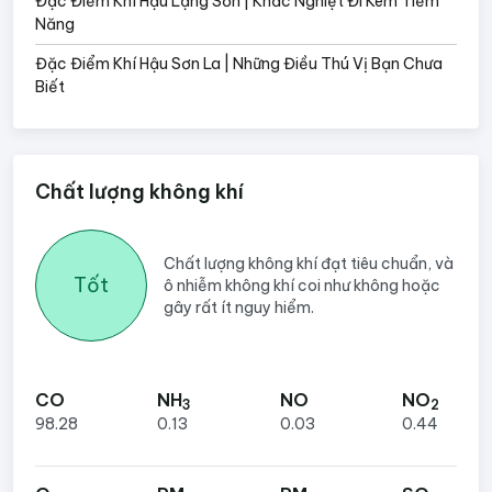
Đặc Điểm Khí Hậu Lạng Sơn | Khắc Nghiệt Đi Kèm Tiềm
Năng
Đặc Điểm Khí Hậu Sơn La | Những Điều Thú Vị Bạn Chưa
Biết
Chất lượng không khí
Chất lượng không khí đạt tiêu chuẩn, và
Tốt
ô nhiễm không khí coi như không hoặc
gây rất ít nguy hiểm.
CO
NH
NO
NO
3
2
98.28
0.13
0.03
0.44