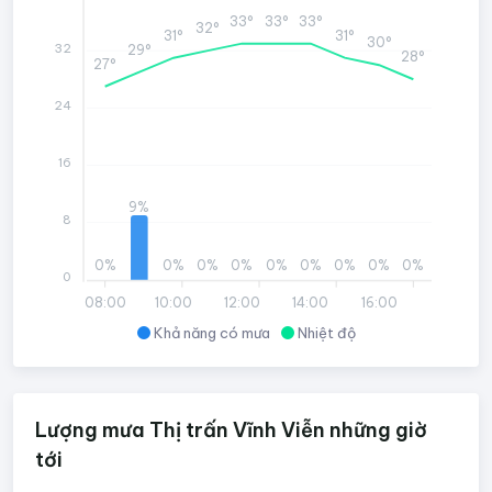
33°
33°
33°
32°
31°
31°
30°
32
29°
28°
27°
24
16
9%
8
0%
0%
0%
0%
0%
0%
0%
0%
0%
0
08:00
10:00
12:00
14:00
16:00
Khả năng có mưa
Nhiệt độ
Lượng mưa Thị trấn Vĩnh Viễn những giờ
tới