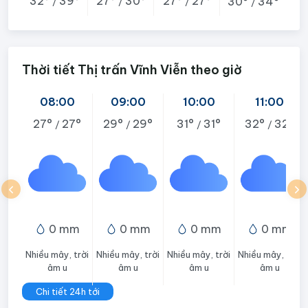
32°
39°
27°
30°
27°
27°
30°
34°
/
/
/
/
Thời tiết Thị trấn Vĩnh Viễn theo giờ
08:00
09:00
10:00
11:00
27°
27°
29°
29°
31°
31°
32°
32°
/
/
/
/
0 mm
0 mm
0 mm
0 mm
Nhiều mây, trời
Nhiều mây, trời
Nhiều mây, trời
Nhiều mây, trời
âm u
âm u
âm u
âm u
Chi tiết 24h tới