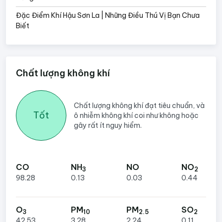
Đặc Điểm Khí Hậu Sơn La | Những Điều Thú Vị Bạn Chưa
Biết
Chất lượng không khí
Chất lượng không khí đạt tiêu chuẩn, và
Tốt
ô nhiễm không khí coi như không hoặc
gây rất ít nguy hiểm.
CO
NH
NO
NO
3
2
98.28
0.13
0.03
0.44
O
PM
PM
SO
3
10
2.5
2
42.53
3.28
2.24
0.11