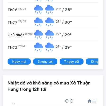
14/08
28°
/
28°
Thứ 6
15/08
27°
/
30°
Thứ 7
16/08
27°
/
29°
Chủ Nhật
17/08
27°
/
29°
Thứ 2
Ngày mai
3 ngày tới
7 ngày tới
10 ngày tớ
Nhiệt độ và khả năng có mưa Xã Thuận
Hưng trong 12h tới
50