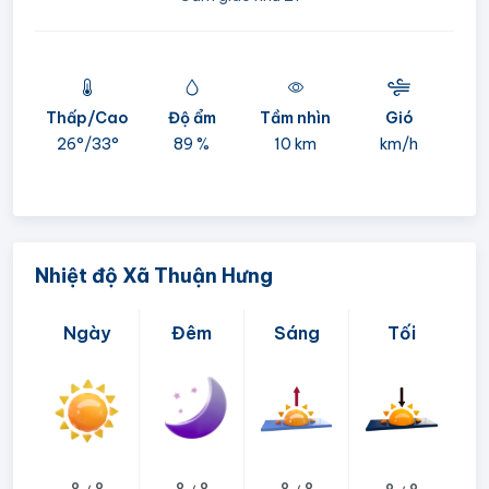
Thấp/Cao
Độ ẩm
Tầm nhìn
Gió
mi
26°/
33°
89 %
10 km
km/h
05:
Nhiệt độ Xã Thuận Hưng
Ngày
Đêm
Sáng
Tối