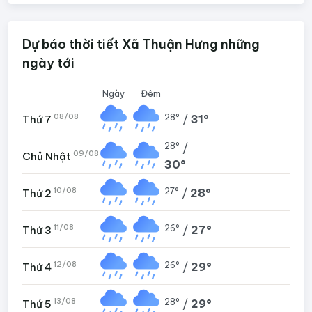
Dự báo thời tiết Xã Thuận Hưng những
ngày tới
Ngày
Đêm
08/08
28°
/
31°
Thứ 7
28°
/
09/08
Chủ Nhật
30°
10/08
27°
/
28°
Thứ 2
11/08
26°
/
27°
Thứ 3
12/08
26°
/
29°
Thứ 4
13/08
28°
/
29°
Thứ 5