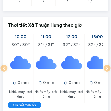
°
°
°
°
°
°
°
°
/
/
/
/
Thời tiết Xã Thuận Hưng theo giờ
10:00
11:00
12:00
13:00
30°
30°
31°
31°
32°
32°
32°
32°
/
/
/
/
0 mm
0 mm
0 mm
0 mm
Nhiều mây, trời
Nhiều mây, trời
Nhiều mây, trời
Nhiều mây, trời
âm u
âm u
âm u
âm u
Chi tiết 24h tới