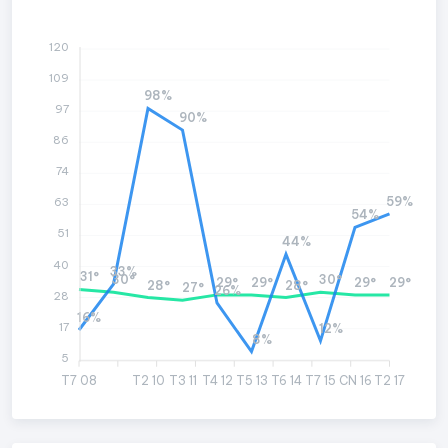
120
109
98%
97
90%
86
74
59%
63
54%
51
44%
40
33%
31°
30°
30°
29°
29°
29°
29°
28°
28°
27°
26%
28
16%
17
12%
8%
5
T7 08
T2 10
T3 11
T4 12
T5 13
T6 14
T7 15
CN 16
T2 17