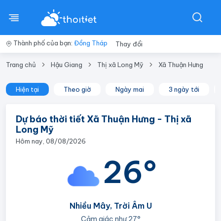
Thành phố của bạn:
Đồng Tháp
Thay đổi
Trang chủ
Hậu Giang
Thị xã Long Mỹ
Xã Thuận Hưng
Hiện tại
Theo giờ
Ngày mai
3 ngày tới
Dự báo thời tiết Xã Thuận Hưng - Thị xã
Long Mỹ
Hôm nay, 08/08/2026
26°
Nhiều Mây, Trời Âm U
Cảm giác như
27°