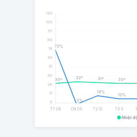
120
109
97
86
73%
74
63
51
40
32°
31°
30°
30°
28
14%
17
10%
3%
5
T7 08
CN 09
T2 10
T3 11
Nhiệt đ