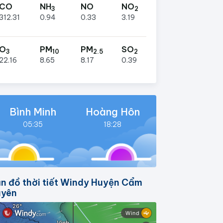
CO
NH
NO
NO
3
2
312.31
0.94
0.33
3.19
O
PM
PM
SO
3
10
2.5
2
22.16
8.65
8.17
0.39
Bình Minh
Hoàng Hôn
05:35
18:28
n đồ thời tiết Windy Huyện Cẩm
uyên