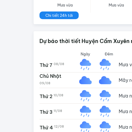
Mưa vừa
Mưa vừa
Chi tiết 24h tới
Dự báo thời tiết Huyện Cẩm Xuyên 
Ngày
Đêm
Mưa 
08/08
Thứ 7
Chủ Nhật
Mây 
09/08
Mưa 
10/08
Thứ 2
Mưa 
11/08
Thứ 3
Mưa 
12/08
Thứ 4