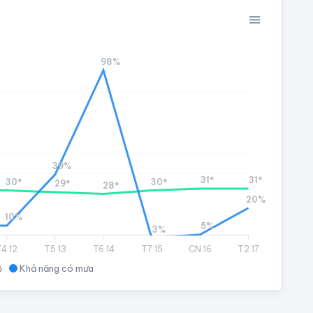
98%
39%
31°
31°
30°
30°
29°
28°
20%
10%
5%
3%
T4 12
T5 13
T6 14
T7 15
CN 16
T2 17
ộ
Khả năng có mưa