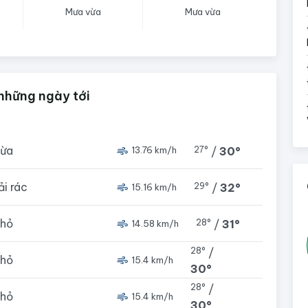
Mưa vừa
Mưa vừa
những ngày tới
vừa
27°
/
30°
13.76 km/h
rải rác
29°
/
32°
15.16 km/h
nhỏ
28°
/
31°
14.58 km/h
28°
/
nhỏ
15.4 km/h
30°
28°
/
nhỏ
15.4 km/h
30°