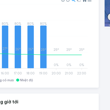
80%
80%
80%
80%
27°
26°
26°
25°
25°
25°
25°
0%
0%
0%
16:00
17:00
18:00
19:00
20:00
21:00
22:00
g có mưa
Nhiệt độ
 giờ tới