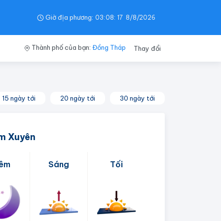
Giờ địa phương:
03
:
08
:
18
8/8/2026
Thành phố của bạn:
Đồng Tháp
Thay đổi
15 ngày tới
20 ngày tới
30 ngày tới
ẩm Xuyên
êm
Sáng
Tối