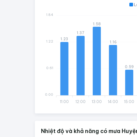
L
1.84
1.58
1.37
1.23
1.22
1.16
0.59
0.61
0.00
11:00
12:00
13:00
14:00
15:00
Nhiệt độ và khả năng có mưa Huyệ