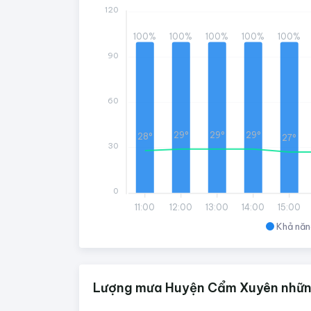
120
100%
100%
100%
100%
100%
90
60
29°
29°
29°
28°
27°
30
0
11:00
12:00
13:00
14:00
15:00
Khả năn
Lượng mưa Huyện Cẩm Xuyên những