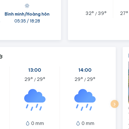
32°
39°
27
/
Bình minh/Hoàng hôn
h
05:35 / 18:28
ờ
13:00
14:00
29°
29°
29°
29°
/
/
0 mm
0 mm