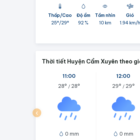
Thấp/Cao
Độ ẩm
Tầm nhìn
Gió
25°/
29°
92 %
10 km
1.94 km/
Thời tiết Huyện Cẩm Xuyên theo gi
11:00
12:00
28°
28°
29°
29°
/
/
0 mm
0 mm