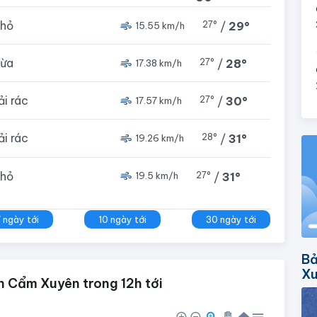
nhỏ
27°
/
29°
15.55 km/h
vừa
27°
/
28°
17.38 km/h
rải rác
27°
/
30°
17.57 km/h
rải rác
28°
/
31°
19.26 km/h
nhỏ
27°
/
31°
19.5 km/h
7 ngày tới
10 ngày tới
30 ngày tới
Bả
X
n Cẩm Xuyên trong 12h tới