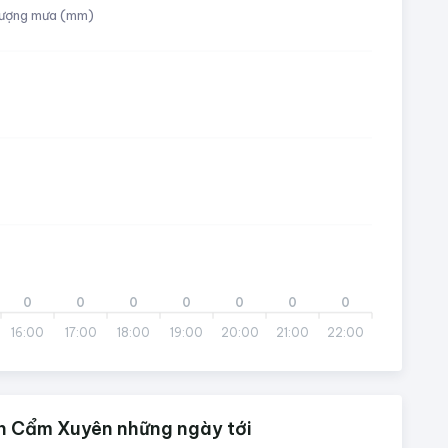
ượng mưa (mm)
0
0
0
0
0
0
0
16:00
17:00
18:00
19:00
20:00
21:00
22:00
n Cẩm Xuyên những ngày tới