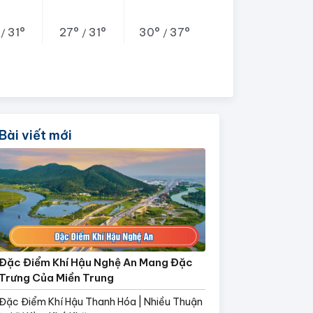
°
31°
27°
31°
30°
37°
/
/
/
Bài viết mới
Đặc Điểm Khí Hậu Nghệ An Mang Đặc
Trưng Của Miền Trung
Đặc Điểm Khí Hậu Thanh Hóa | Nhiều Thuận