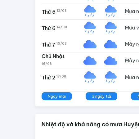
Mưa 
13/08
Thứ 5
Mưa 
14/08
Thứ 6
Mây 
15/08
Thứ 7
Chủ Nhật
Mây 
16/08
Mưa 
17/08
Thứ 2
Ngày mai
3 ngày tới
Nhiệt độ và khả năng có mưa Huyệ