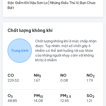
Đặc Điểm Khí Hậu Sơn La | Những Điều Thú Vị Bạn Chưa
Biết
Chất lượng không khí
Chất lượng không khí ở mức chấp nhận
được. Tuy nhiên, một số chất gây ô
Trung bình
nhiễm có thể ảnh hưởng tới sức khỏe
của những người nhạy cảm với không
khí bị ô nhiễm
CO
NH
NO
NO
3
2
229.52
1.67
0.08
1.79
O
PM
PM
SO
3
10
2.5
2
48.85
14.08
12.95
1.21