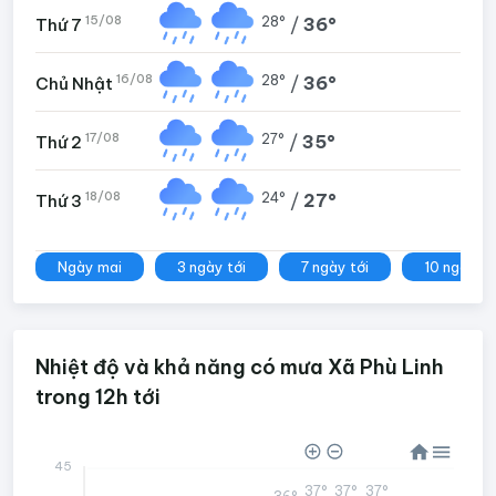
15/08
28°
/
36°
Thứ 7
16/08
28°
/
36°
Chủ Nhật
17/08
27°
/
35°
Thứ 2
18/08
24°
/
27°
Thứ 3
Ngày mai
3 ngày tới
7 ngày tới
10 ngày tớ
Nhiệt độ và khả năng có mưa Xã Phù Linh
trong 12h tới
45
37°
37°
37°