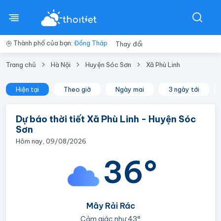
Thành phố của bạn:
Đồng Tháp
Thay đổi
Trang chủ
Hà Nội
Huyện Sóc Sơn
Xã Phù Linh
Hiện tại
Theo giờ
Ngày mai
3 ngày tới
Dự báo thời tiết Xã Phù Linh - Huyện Sóc
Sơn
Hôm nay, 09/08/2026
36°
Mây Rải Rác
Cảm giác như
43°