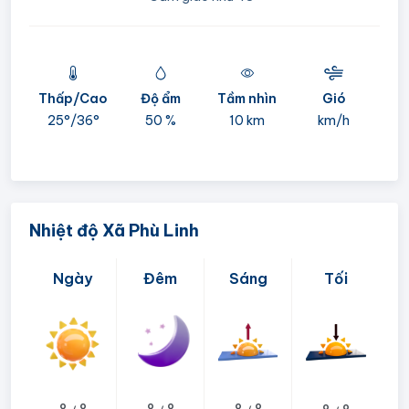
Thấp/Cao
Độ ẩm
Tầm nhìn
Gió
mi
25°/
36°
50 %
10 km
km/h
05:
Nhiệt độ Xã Phù Linh
Ngày
Đêm
Sáng
Tối