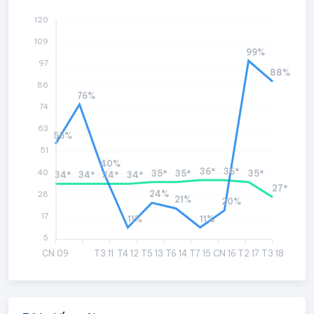
120
109
99%
97
88%
86
76%
74
63
55%
51
40%
36°
36°
40
35°
35°
35°
34°
34°
34°
34°
27°
24%
28
21%
20%
17
11%
11%
5
CN 09
T3 11
T4 12
T5 13
T6 14
T7 15
CN 16
T2 17
T3 18