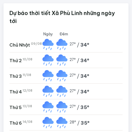
Dự báo thời tiết Xã Phù Linh những ngày
tới
Ngày
Đêm
09/08
27°
/
34°
Chủ Nhật
10/08
27°
/
34°
Thứ 2
11/08
27°
/
34°
Thứ 3
12/08
27°
/
34°
Thứ 4
13/08
27°
/
35°
Thứ 5
14/08
28°
/
35°
Thứ 6