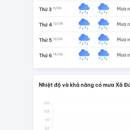
Mưa 
11/08
Thứ 3
Mưa 
12/08
Thứ 4
Mưa 
13/08
Thứ 5
Mưa 
14/08
Thứ 6
Nhiệt độ và khả năng có mưa Xã Đứ
120
109
97
86