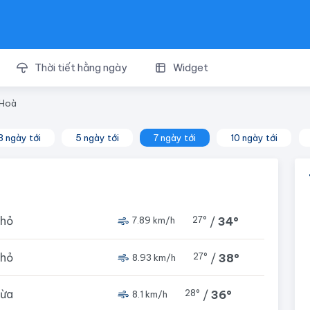
Thời tiết hằng ngày
Widget
 Hoà
3 ngày tới
5 ngày tới
7 ngày tới
10 ngày tới
nhỏ
27°
/
34°
7.89 km/h
nhỏ
27°
/
38°
8.93 km/h
vừa
28°
/
36°
8.1 km/h