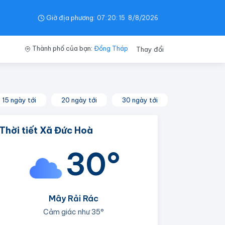
Giờ địa phương:
07
:
20
:
15
8/8/2026
Thành phố của bạn:
Đồng Tháp
Thay đổi
15 ngày tới
20 ngày tới
30 ngày tới
Thời tiết Xã Đức Hoà
30°
Mây Rải Rác
Cảm giác như
35°