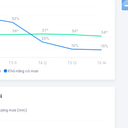
53%
37°
36°
36°
34°
26%
16%
15%
T3 11
T4 12
T5 13
T6 14
ộ
Khả năng có mưa
i
ượng mưa (mm)