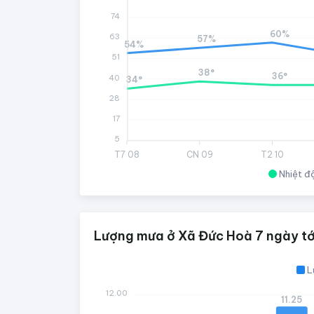
74
60%
63
57%
54%
51
38°
36°
40
34°
28
17
5
T7 08
CN 09
T2 10
Nhiệt đ
Lượng mưa ở Xã Đức Hoà 7 ngày tớ
L
12.00
11.25