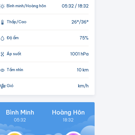
05:32 / 18:32
Bình minh/Hoàng hôn
26°/
36°
Thấp/Cao
75%
Độ ẩm
1001 hPa
Áp suất
10 km
Tầm nhìn
km/h
Gió
Bình Minh
Hoàng Hôn
05:32
18:32