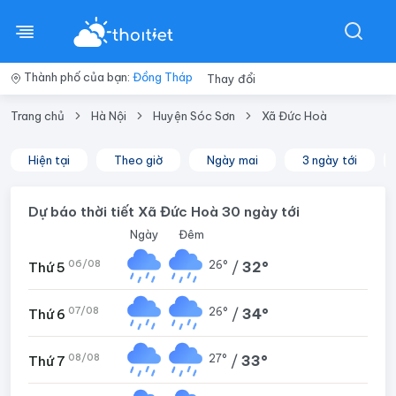
Thành phố của bạn:
Đồng Tháp
Thay đổi
Trang chủ
Hà Nội
Huyện Sóc Sơn
Xã Đức Hoà
Hiện tại
Theo giờ
Ngày mai
3 ngày tới
Dự báo thời tiết Xã Đức Hoà 30 ngày tới
Ngày
Đêm
06/08
26°
/
32°
Thứ 5
07/08
26°
/
34°
Thứ 6
08/08
27°
/
33°
Thứ 7