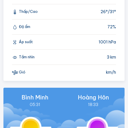
26°/
31°
Thấp/Cao
72%
Độ ẩm
1001 hPa
Áp suất
3 km
Tầm nhìn
km/h
Gió
Bình Minh
Hoàng Hôn
05:31
18:33