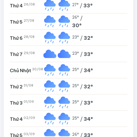
26/08
27°
/
33°
Thứ 4
26°
/
27/08
Thứ 5
30°
28/08
23°
/
32°
Thứ 6
29/08
23°
/
33°
Thứ 7
30/08
25°
/
34°
Chủ Nhật
31/08
25°
/
32°
Thứ 2
01/09
25°
/
33°
Thứ 3
02/09
25°
/
34°
Thứ 4
03/09
26°
/
33°
Thứ 5