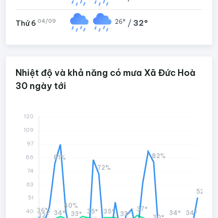
04/09
26°
/
32°
Thứ 6
Nhiệt độ và khả năng có mưa Xã Đức Hoà
30 ngày tới
120
109
97
82%
81%
86
72%
74
63
52%
51
40%
37°
36%
35°
35°
40
34°
34°
34°
33°
33°
32°
30°