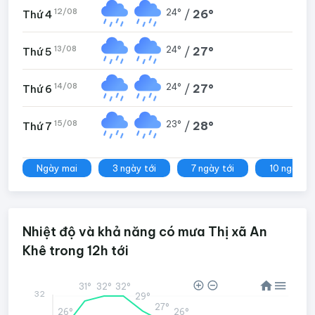
12/08
24°
/
26°
Thứ 4
13/08
24°
/
27°
Thứ 5
14/08
24°
/
27°
Thứ 6
15/08
23°
/
28°
Thứ 7
Ngày mai
3 ngày tới
7 ngày tới
10 ngày tớ
Nhiệt độ và khả năng có mưa Thị xã An
Khê trong 12h tới
32°
32°
31°
32
29°
27°
26°
26°