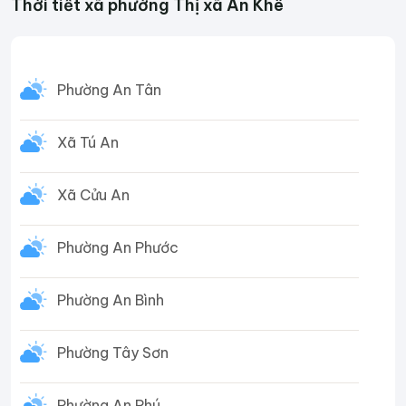
Thời tiết xã phường Thị xã An Khê
Phường An Tân
Xã Tú An
Xã Cửu An
Phường An Phước
Phường An Bình
Phường Tây Sơn
Phường An Phú