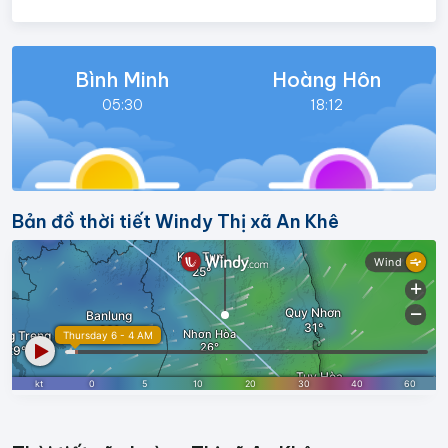
Bình Minh
Hoàng Hôn
05:30
18:12
Bản đồ thời tiết Windy Thị xã An Khê