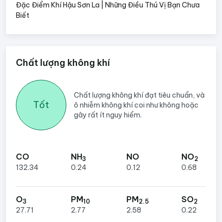
Đặc Điểm Khí Hậu Sơn La | Những Điều Thú Vị Bạn Chưa
Biết
Chất lượng không khí
Chất lượng không khí đạt tiêu chuẩn, và
Tốt
ô nhiễm không khí coi như không hoặc
gây rất ít nguy hiểm.
CO
NH
NO
NO
3
2
132.34
0.24
0.12
0.68
O
PM
PM
SO
3
10
2.5
2
27.71
2.77
2.58
0.22