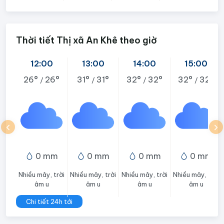
Thời tiết Thị xã An Khê theo giờ
12:00
13:00
14:00
15:00
26°
26°
31°
31°
32°
32°
32°
32°
/
/
/
/
0 mm
0 mm
0 mm
0 mm
Nhiều mây, trời
Nhiều mây, trời
Nhiều mây, trời
Nhiều mây, trời
âm u
âm u
âm u
âm u
Chi tiết 24h tới