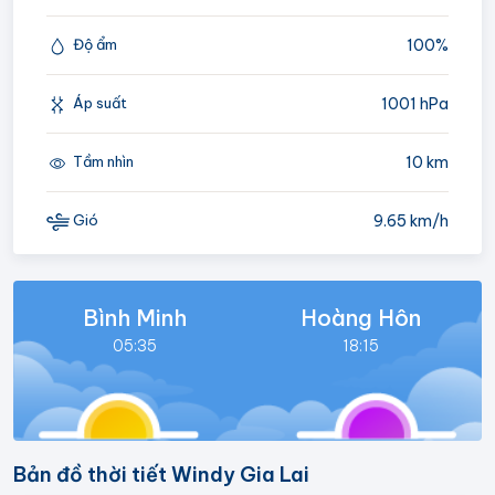
100%
Độ ẩm
1001 hPa
Áp suất
10 km
Tầm nhìn
9.65 km/h
Gió
Bình Minh
Hoàng Hôn
05:35
18:15
Bản đồ thời tiết Windy Gia Lai