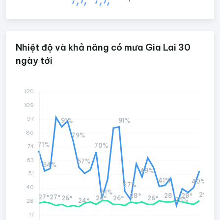
Nhiệt độ và khả năng có mưa Gia Lai 30
ngày tới
120
109
97
91%
91%
86
79%
71%
70%
74
63
57%
54%
49%
51
41%
40%
37%
40
31%
29°
28°
28°
28°
27°
27°
26°
26°
26°
26°
25%
24°
28
17