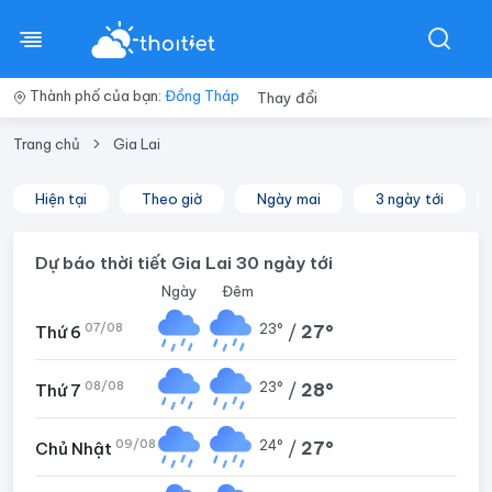
Thành phố của bạn:
Đồng Tháp
Thay đổi
Trang chủ
Gia Lai
Hiện tại
Theo giờ
Ngày mai
3 ngày tới
Dự báo thời tiết Gia Lai 30 ngày tới
Ngày
Đêm
07/08
23°
/
27°
Thứ 6
08/08
23°
/
28°
Thứ 7
09/08
24°
/
27°
Chủ Nhật