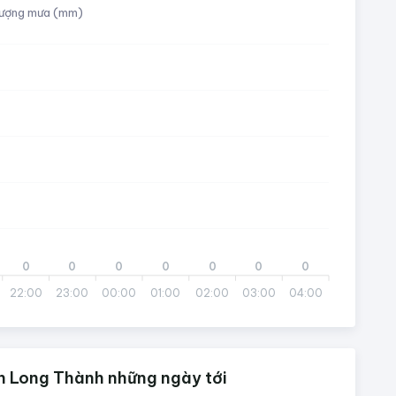
ượng mưa (mm)
0
0
0
0
0
0
0
22:00
23:00
00:00
01:00
02:00
03:00
04:00
n Long Thành những ngày tới