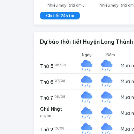
Nhiều mây, trời âm u
Nhiều mây, trời âm
Chi tiết 24h tới
Dự báo thời tiết Huyện Long Thành
Ngày
Đêm
Mưa 
06/08
Thứ 5
Mưa 
07/08
Thứ 6
Mưa 
08/08
Thứ 7
Chủ Nhật
Mưa 
09/08
Mưa 
10/08
Thứ 2