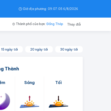
Giờ địa phương:
09
:
07
:
06
6/8/2026
Thành phố của bạn:
Đồng Tháp
Thay đổi
15 ngày tới
20 ngày tới
30 ngày tới
ng Thành
êm
Sáng
Tối