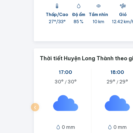
Thấp/Cao
Độ ẩm
Tầm nhìn
Gió
27°/
33°
85 %
10 km
12.42 km/
Thời tiết Huyện Long Thành theo g
17:00
18:00
30°
30°
29°
29°
/
/
0 mm
0 mm