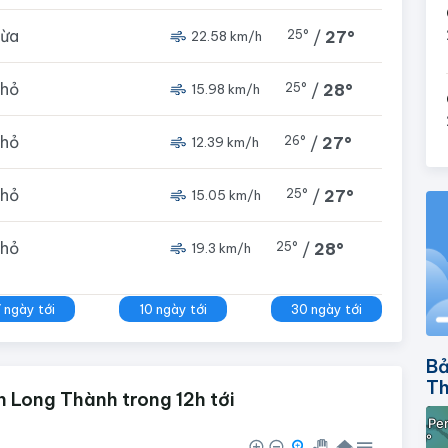
vừa
25°
/
27°
22.58 km/h
nhỏ
25°
/
28°
15.98 km/h
nhỏ
26°
/
27°
12.39 km/h
nhỏ
25°
/
27°
15.05 km/h
nhỏ
25°
/
28°
19.3 km/h
7 ngày tới
10 ngày tới
30 ngày tới
Bả
T
 Long Thành trong 12h tới