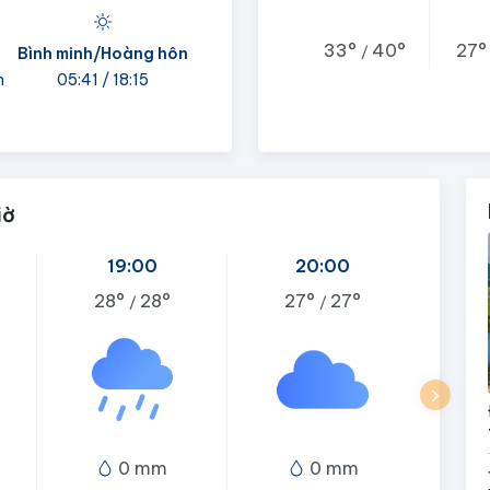
33°
40°
27
/
Bình minh/Hoàng hôn
h
05:41 / 18:15
iờ
19:00
20:00
28°
28°
27°
27°
/
/
0 mm
0 mm