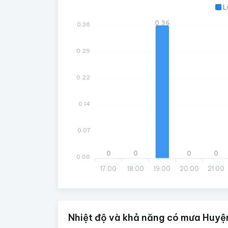
L
0.36
0.36
0.29
0.22
0.14
0.07
0
0
0
0
0.00
17:00
18:00
19:00
20:00
21:00
Nhiệt độ và khả năng có mưa Huyệ