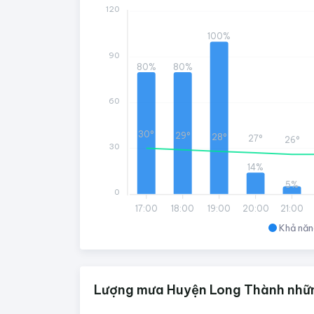
120
100%
90
80%
80%
60
30°
29°
28°
27°
26°
30
14%
5%
0
17:00
18:00
19:00
20:00
21:00
Khả năn
Lượng mưa Huyện Long Thành nhữn