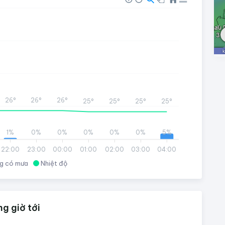
26°
26°
26°
25°
25°
25°
25°
1%
0%
0%
0%
0%
0%
5%
22:00
23:00
00:00
01:00
02:00
03:00
04:00
g có mưa
Nhiệt độ
g giờ tới