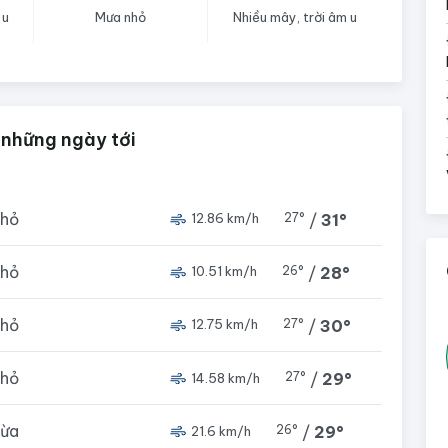
 u
Mưa nhỏ
Nhiều mây, trời âm u
 những ngày tới
nhỏ
27°
/
31°
12.86 km/h
nhỏ
26°
/
28°
10.51 km/h
nhỏ
27°
/
30°
12.75 km/h
nhỏ
27°
/
29°
14.58 km/h
vừa
26°
/
29°
21.6 km/h