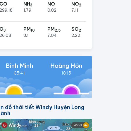
CO
NH
NO
NO
3
2
299.18
1.79
0.82
7.11
O
PM
PM
SO
3
10
2.5
2
26.03
8.1
7.04
2.22
Bình Minh
Hoàng Hôn
05:41
18:15
n đồ thời tiết Windy Huyện Long
hành