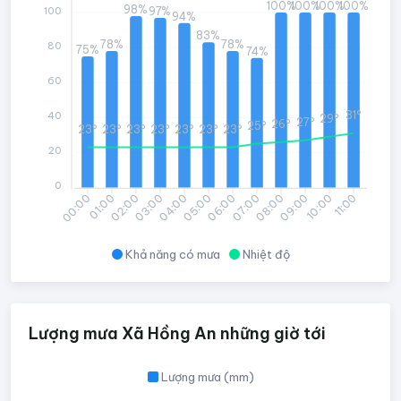
100%
100%
100%
100%
98%
100
97%
94%
83%
78%
78%
80
75%
74%
60
31°
40
29°
27°
26°
25°
23°
23°
23°
23°
23°
23°
23°
20
0
01:00
02:00
03:00
04:00
05:00
06:00
07:00
08:00
09:00
10:00
11:00
00:00
Khả năng có mưa
Nhiệt độ
Lượng mưa Xã Hồng An những giờ tới
Lượng mưa (mm)