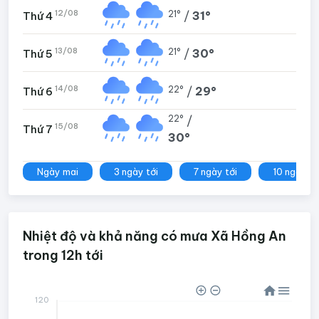
12/08
21°
/
31°
Thứ 4
13/08
21°
/
30°
Thứ 5
14/08
22°
/
29°
Thứ 6
22°
/
15/08
Thứ 7
30°
Ngày mai
3 ngày tới
7 ngày tới
10 ngày tớ
Nhiệt độ và khả năng có mưa Xã Hồng An
trong 12h tới
120