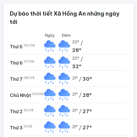
Dự báo thời tiết Xã Hồng An những ngày
tới
Ngày
Đêm
20°
/
06/08
Thứ 5
28°
20°
/
07/08
Thứ 6
32°
08/08
21°
/
30°
Thứ 7
09/08
21°
/
28°
Chủ Nhật
10/08
21°
/
27°
Thứ 2
11/08
21°
/
27°
Thứ 3