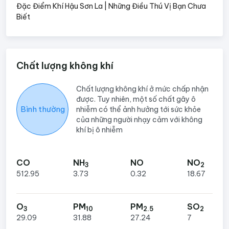
Đặc Điểm Khí Hậu Sơn La | Những Điều Thú Vị Bạn Chưa
Biết
Chất lượng không khí
Chất lượng không khí ở mức chấp nhận
được. Tuy nhiên, một số chất gây ô
Bình thường
nhiễm có thể ảnh hưởng tới sức khỏe
của những người nhạy cảm với không
khí bị ô nhiễm
CO
NH
NO
NO
3
2
512.95
3.73
0.32
18.67
O
PM
PM
SO
3
10
2.5
2
29.09
31.88
27.24
7