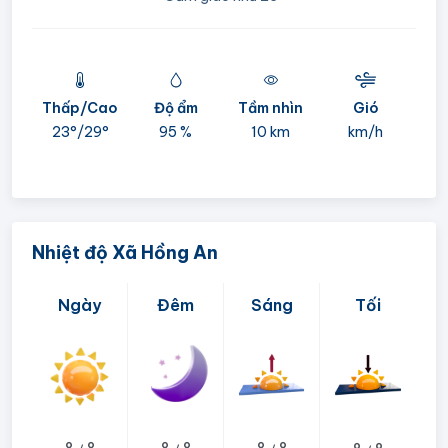
Thấp/Cao
Độ ẩm
Tầm nhìn
Gió
mi
23°/
29°
95 %
10 km
km/h
05:
Nhiệt độ Xã Hồng An
Ngày
Đêm
Sáng
Tối