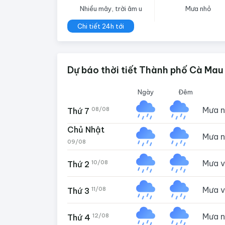
Nhiều mây, trời âm u
Mưa nhỏ
Chi tiết 24h tới
Dự báo thời tiết Thành phố Cà Mau
Ngày
Đêm
Mưa 
08/08
Thứ 7
Chủ Nhật
Mưa 
09/08
Mưa 
10/08
Thứ 2
Mưa 
11/08
Thứ 3
Mưa 
12/08
Thứ 4