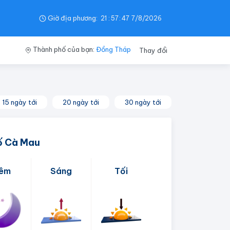
Giờ địa phương:
21
:
57
:
48
7/8/2026
Thành phố của bạn:
Đồng Tháp
Thay đổi
15 ngày tới
20 ngày tới
30 ngày tới
ố Cà Mau
êm
Sáng
Tối