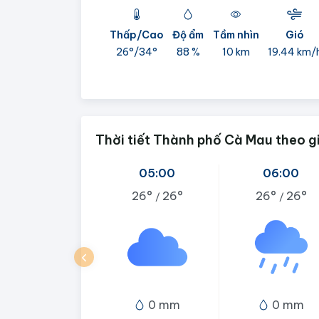
Thấp/Cao
Độ ẩm
Tầm nhìn
Gió
26°/
34°
88 %
10 km
19.44 km/
Thời tiết Thành phố Cà Mau theo g
05:00
06:00
26°
26°
26°
26°
/
/
0 mm
0 mm