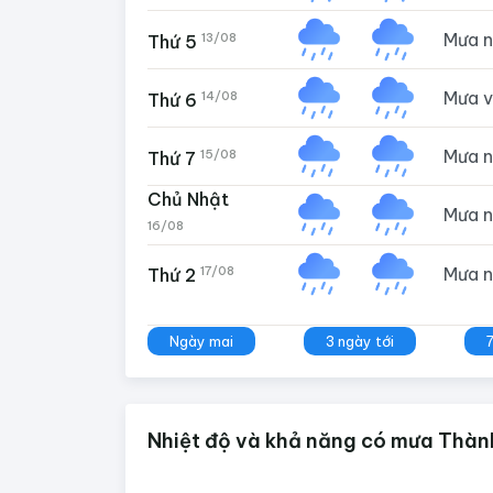
Mưa 
13/08
Thứ 5
Mưa 
14/08
Thứ 6
Mưa 
15/08
Thứ 7
Chủ Nhật
Mưa 
16/08
Mưa 
17/08
Thứ 2
Ngày mai
3 ngày tới
Nhiệt độ và khả năng có mưa Thành