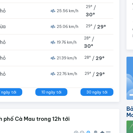
29°
/
nhỏ
25.56 km/h
30°
vừa
29°
/
29°
25.06 km/h
28°
/
nhỏ
19.76 km/h
30°
nhỏ
28°
/
29°
21.39 km/h
nhỏ
29°
/
29°
22.76 km/h
7 ngày tới
10 ngày tới
30 ngày tới
Bả
M
 phố Cà Mau trong 12h tới