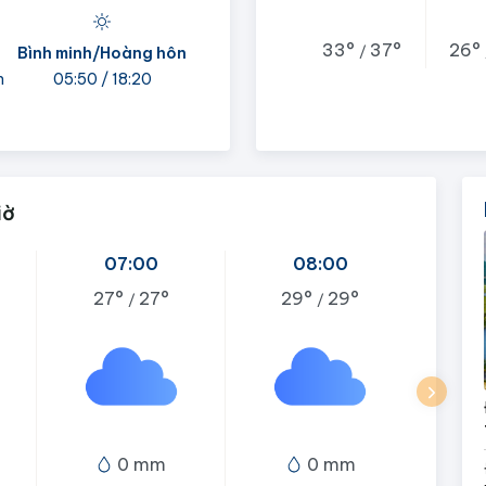
33°
37°
26°
/
Bình minh/Hoàng hôn
h
05:50 / 18:20
iờ
07:00
08:00
27°
27°
29°
29°
/
/
0 mm
0 mm