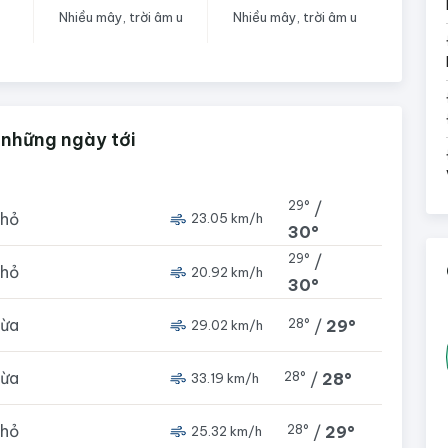
Nhiều mây, trời âm u
Nhiều mây, trời âm u
 những ngày tới
29°
/
nhỏ
23.05 km/h
30°
29°
/
nhỏ
20.92 km/h
30°
vừa
28°
/
29°
29.02 km/h
vừa
28°
/
28°
33.19 km/h
nhỏ
28°
/
29°
25.32 km/h