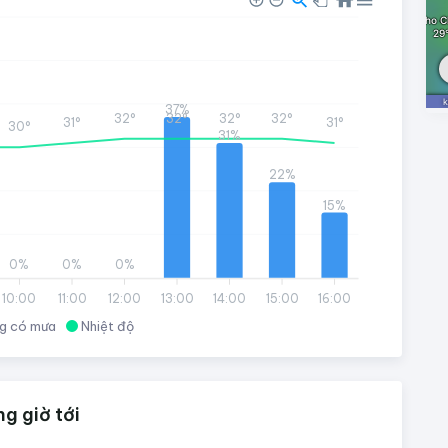
37%
32°
32°
32°
32°
31°
31°
30°
31%
22%
15%
0%
0%
0%
10:00
11:00
12:00
13:00
14:00
15:00
16:00
g có mưa
Nhiệt độ
g giờ tới