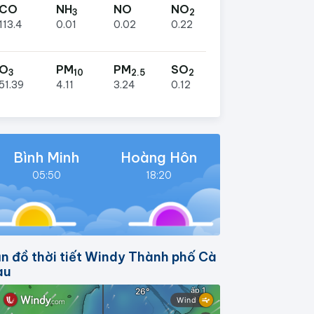
CO
NH
NO
NO
3
2
113.4
0.01
0.02
0.22
O
PM
PM
SO
3
10
2.5
2
51.39
4.11
3.24
0.12
Bình Minh
Hoàng Hôn
05:50
18:20
n đồ thời tiết Windy Thành phố Cà
au