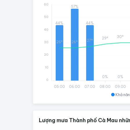
60
57%
50
44%
44%
40
30°
29°
27°
26°
26°
30
20
10
0%
0%
0
05:00
06:00
07:00
08:00
09:00
Khả năn
Lượng mưa Thành phố Cà Mau nhữn