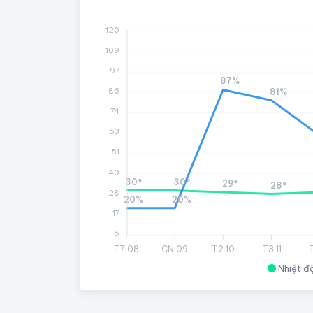
120
109
97
87%
86
81%
74
63
51
40
30°
30°
29°
28°
28
20%
20%
17
5
T7 08
CN 09
T2 10
T3 11
Nhiệt đ