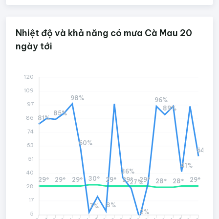
Nhiệt độ và khả năng có mưa Cà Mau 20
ngày tới
120
109
98%
96%
97
89%
85%
81%
86
74
60%
63
54%
51
41%
36%
40
30°
29°
29°
29°
29°
29°
29°
29°
28°
28°
27%
28
17
8%
7%
2%
5