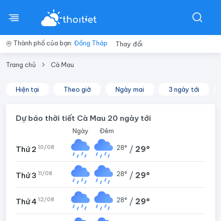
Thành phố của bạn:
Đồng Tháp
Thay đổi
Trang chủ
Cà Mau
Hiện tại
Theo giờ
Ngày mai
3 ngày tới
Dự báo thời tiết Cà Mau 20 ngày tới
Ngày
Đêm
10/08
28°
/
29°
Thứ 2
11/08
28°
/
29°
Thứ 3
12/08
28°
/
29°
Thứ 4