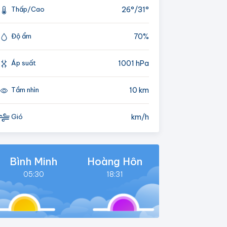
26°/
31°
Thấp/Cao
70%
Độ ẩm
1001 hPa
Áp suất
10 km
Tầm nhìn
km/h
Gió
Bình Minh
Hoàng Hôn
05:30
18:31