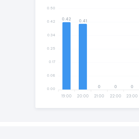
0.50
0.42
0.41
0.42
0.34
0.25
0.17
0.08
0
0
0
0.00
19:00
20:00
21:00
22:00
23:00
© 2026 Kênh thng tin dự báo
thời tiết
Tumblr
//
Youtube
//
Pinterest
//
Twitter
//
Kí Tự Đặc Biệt
abc