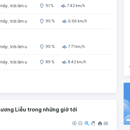
 mây, trời âm u
91 %
7.42 km/h
 mây, trời âm u
90 %
6.66 km/h
 mây, trời âm u
90 %
7.71 km/h
 mây, trời âm u
89 %
8.42 km/h
ương Liễu trong những giờ tới