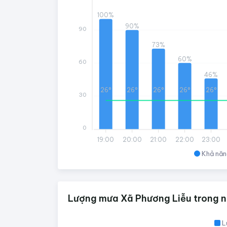
100%
90%
90
73%
60%
60
46%
26°
26°
26°
26°
26°
30
0
19:00
20:00
21:00
22:00
23:00
Khả năn
Lượng mưa Xã Phương Liễu trong n
L