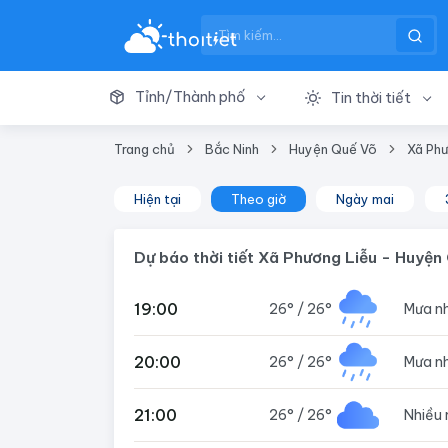
Tỉnh/Thành phố
Tin thời tiết
Trang chủ
Bắc Ninh
Huyện Quế Võ
Xã Phư
Hiện tại
Theo giờ
Ngày mai
Dự báo thời tiết Xã Phương Liễu - Huyện 
19:00
26°
/
26°
Mưa n
20:00
26°
/
26°
Mưa n
21:00
26°
/
26°
Nhiều