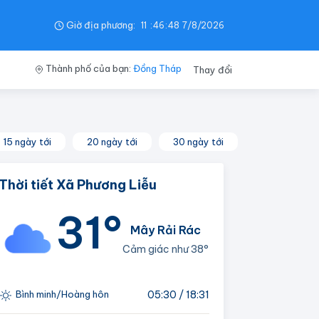
Giờ địa phương:
11
:
46
:
48
7/8/2026
Thành phố của bạn:
Đồng Tháp
Thay đổi
15 ngày tới
20 ngày tới
30 ngày tới
Thời tiết Xã Phương Liễu
31°
Mây Rải Rác
Cảm giác như
38°
05:30 / 18:31
Bình minh/Hoàng hôn