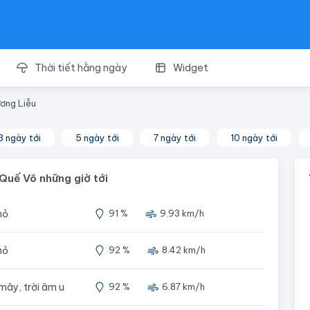
Thời tiết hằng ngày
Widget
ơng Liễu
3 ngày tới
5 ngày tới
7 ngày tới
10 ngày tới
Quế Võ những giờ tới
hỏ
91 %
9.93 km/h
hỏ
92 %
8.42 km/h
 mây, trời âm u
92 %
6.87 km/h