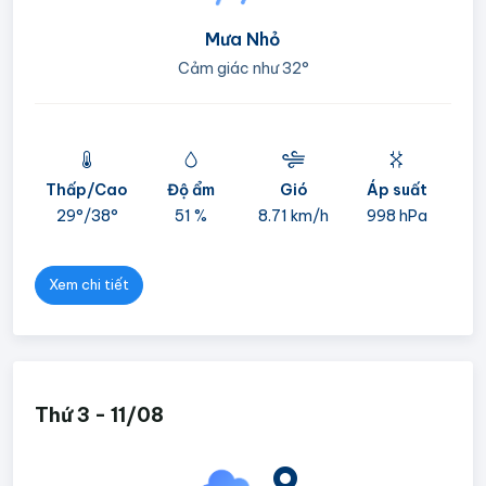
Mưa Nhỏ
Cảm giác như
32°
Thấp/Cao
Độ ẩm
Gió
Áp suất
mi
29°/
38°
51 %
8.71 km/h
998 hPa
05
Xem chi tiết
Thứ 3 - 11/08