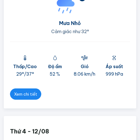
°
Mưa Nhỏ
Cảm giác như
32°
Thấp/Cao
Độ ẩm
Gió
Áp suất
mi
29°/
37°
52 %
8.06 km/h
999 hPa
05
Xem chi tiết
Thứ 4 - 12/08