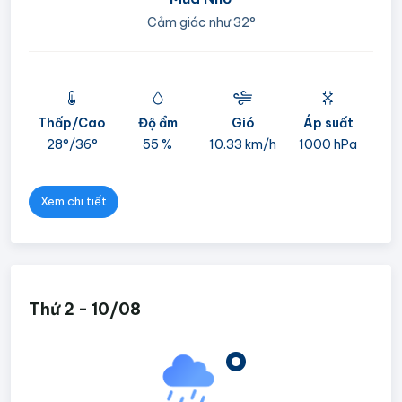
Cảm giác như
32°
Thấp/Cao
Độ ẩm
Gió
Áp suất
mi
28°/
36°
55 %
10.33 km/h
1000 hPa
05
Xem chi tiết
Thứ 2 - 10/08
°