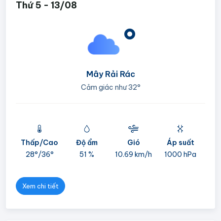
Thứ 5 - 13/08
°
Mây Rải Rác
Cảm giác như
32°
Thấp/Cao
Độ ẩm
Gió
Áp suất
mi
28°/
36°
51 %
10.69 km/h
1000 hPa
05
Xem chi tiết