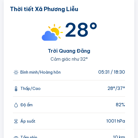
Thời tiết Xã Phương Liễu
28°
Trời Quang Đãng
Cảm giác như
32°
05:31 / 18:30
Bình minh/Hoàng hôn
28°/
37°
Thấp/Cao
82%
Độ ẩm
1001 hPa
Áp suất
10 km
Tầm nhìn