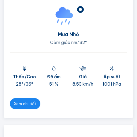
°
Mưa Nhỏ
Cảm giác như
32°
Thấp/Cao
Độ ẩm
Gió
Áp suất
mi
28°/
36°
51 %
8.53 km/h
1001 hPa
05
Xem chi tiết