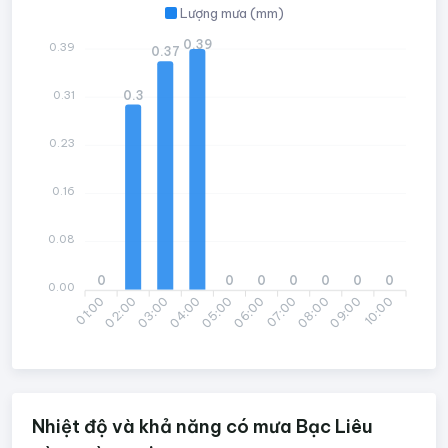
Lượng mưa (mm)
0.39
0.39
0.37
0.3
0.31
0.23
0.16
0.08
0
0
0
0
0
0
0
0.00
01:00
02:00
04:00
05:00
06:00
07:00
09:00
10:00
03:00
08:00
Nhiệt độ và khả năng có mưa Bạc Liêu