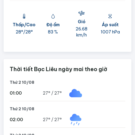
Gió
Thấp/Cao
Độ ẩm
Áp suất
mi
26.68
28°/
28°
83 %
1007 hPa
km/h
05
Thời tiết Bạc Liêu ngày mai theo giờ
Thứ 2 10/08
01:00
27°
/
27°
Thứ 2 10/08
02:00
27°
/
27°