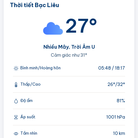
Thời tiết Bạc Liêu
27°
Nhiều Mây, Trời Âm U
Cảm giác như
31°
05:48 / 18:17
Bình minh/Hoàng hôn
26°/
32°
Thấp/Cao
81%
Độ ẩm
1001 hPa
Áp suất
10 km
Tầm nhìn