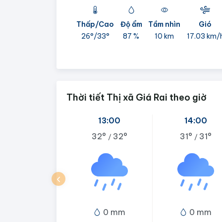
Thấp/Cao
Độ ẩm
Tầm nhìn
Gió
26°/
33°
87 %
10 km
17.03 km/
Thời tiết Thị xã Giá Rai theo giờ
13:00
14:00
32°
32°
31°
31°
/
/
0 mm
0 mm