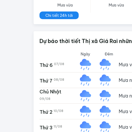
Mưa vừa
Mưa vừa
Chi tiết 24h tới
Dự báo thời tiết Thị xã Giá Rai nhữ
Ngày
Đêm
Mưa 
07/08
Thứ 6
Mưa 
08/08
Thứ 7
Chủ Nhật
Mưa 
09/08
Mưa 
10/08
Thứ 2
Mưa 
11/08
Thứ 3