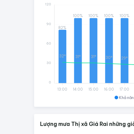
120
100%
100%
100%
100%
90
82%
60
32°
31°
31°
30°
29°
30
0
13:00
14:00
15:00
16:00
17:00
Khả năn
Lượng mưa Thị xã Giá Rai những giờ