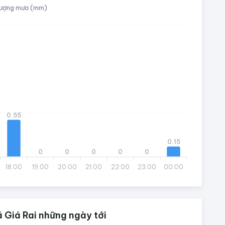
ượng mưa (mm)
0.55
0.15
0
0
0
0
0
18:00
19:00
20:00
21:00
22:00
23:00
00:00
 Giá Rai những ngày tới