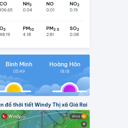
CO
NH
NO
NO
3
2
106.65
0.04
0.01
0.19
O
PM
PM
SO
3
10
2.5
2
48.19
4.18
2.81
0.08
Bình Minh
Hoàng Hôn
05:49
18:18
n đồ thời tiết Windy Thị xã Giá Rai