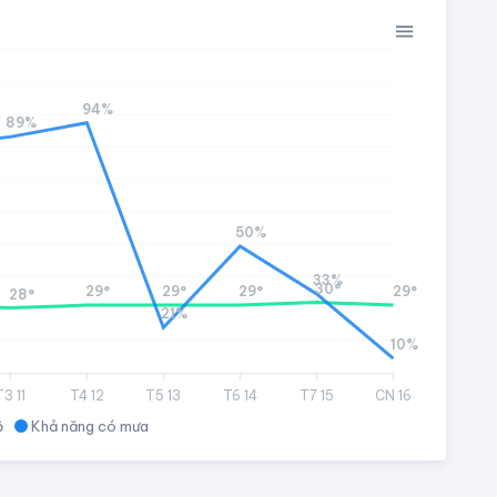
94%
89%
50%
33%
30°
29°
29°
29°
29°
28°
21%
10%
T3 11
T4 12
T5 13
T6 14
T7 15
CN 16
ộ
Khả năng có mưa