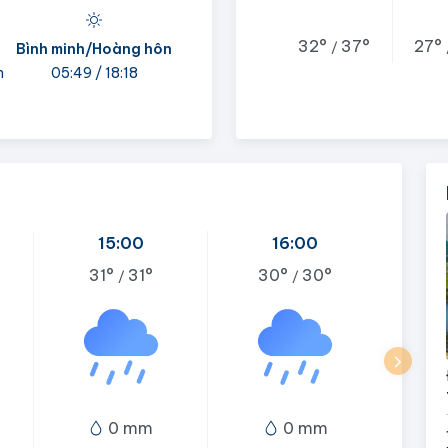
32°
37°
27°
/
Bình minh/Hoàng hôn
h
05:49 / 18:18
15:00
16:00
31°
31°
30°
30°
/
/
0 mm
0 mm