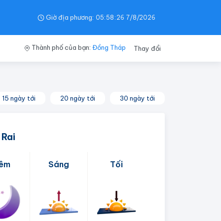
Giờ địa phương:
05
:
58
:
27
7/8/2026
Thành phố của bạn:
Đồng Tháp
Thay đổi
15 ngày tới
20 ngày tới
30 ngày tới
 Rai
êm
Sáng
Tối