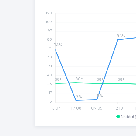
120
109
97
86%
86
74%
74
63
51
40
30°
29°
29°
29°
28
17
8%
7%
5
T6 07
T7 08
CN 09
T2 10
Nhiệt đ