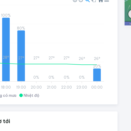
100%
80%
28°
27°
27°
27°
27°
26°
26°
20%
0%
0%
0%
0%
18:00
19:00
20:00
21:00
22:00
23:00
00:00
g có mưa
Nhiệt độ
 tới