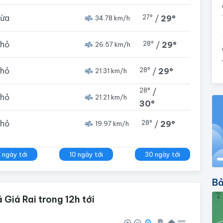
vừa
27°
/
29°
34.78 km/h
nhỏ
28°
/
29°
26.57 km/h
nhỏ
28°
/
29°
21.31 km/h
28°
/
nhỏ
21.21 km/h
30°
nhỏ
28°
/
29°
19.97 km/h
7 ngày tới
10 ngày tới
30 ngày tới
Bả
 Giá Rai trong 12h tới