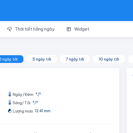
Thời tiết hằng ngày
Widget
3 ngày tới
5 ngày tới
7 ngày tới
10 ngày tới
Ngày/Đêm:
°
/
°
Sáng/Tối:
°
/
°
Lượng mưa:
12.41 mm