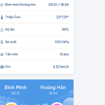
05:31 / 18:34
Bình minh/Hoàng hôn
22°/
31°
Thấp/Cao
99%
Độ ẩm
1001 hPa
Áp suất
10 km
Tầm nhìn
2.52 km/h
Gió
Bình Minh
Hoàng Hôn
05:31
18:34