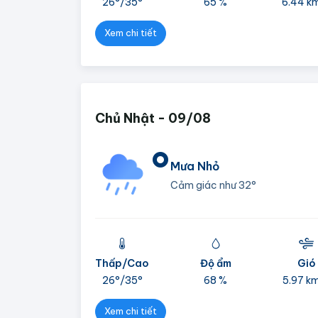
26°/
35°
65 %
6.44 k
Xem chi tiết
Chủ Nhật - 09/08
°
Mưa Nhỏ
Cảm giác như
32°
Thấp/Cao
Độ ẩm
Gió
26°/
35°
68 %
5.97 k
Xem chi tiết