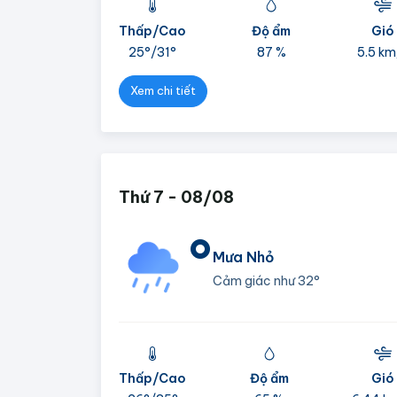
Thấp/Cao
Độ ẩm
Gió
25°/
31°
87 %
5.5 km
Xem chi tiết
Thứ 7 - 08/08
°
Mưa Nhỏ
Cảm giác như
32°
Thấp/Cao
Độ ẩm
Gió