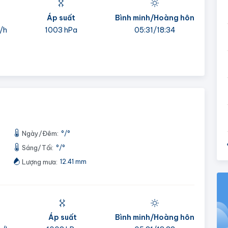
Áp suất
Bình minh/Hoàng hôn
/h
1003 hPa
05:31/18:34
Ngày/Đêm:
°
/
°
Sáng/Tối:
°
/
°
Lượng mưa:
12.41 mm
Áp suất
Bình minh/Hoàng hôn