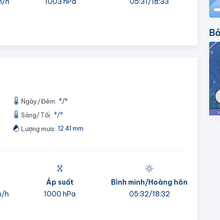
m/h
1003 hPa
05:31/18:33
Bả
Ngày/Đêm:
°
/
°
Sáng/Tối:
°
/
°
Lượng mưa:
12.41 mm
Áp suất
Bình minh/Hoàng hôn
m/h
1000 hPa
05:32/18:32