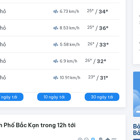
nhỏ
25°
/
34°
6.73 km/h
nhỏ
25°
/
36°
8.53 km/h
nhỏ
26°
/
33°
5.58 km/h
nhỏ
26°
/
32°
6.9 km/h
nhỏ
23°
/
31°
10.91 km/h
7 ngày tới
10 ngày tới
30 ngày tới
 Phố Bắc Kạn trong 12h tới
Bả
Bắ