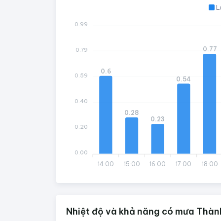
L
0.99
0.77
0.79
0.6
0.59
0.54
0.40
0.28
0.23
0.20
0.00
14:00
15:00
16:00
17:00
18:00
Nhiệt độ và khả năng có mưa Thàn