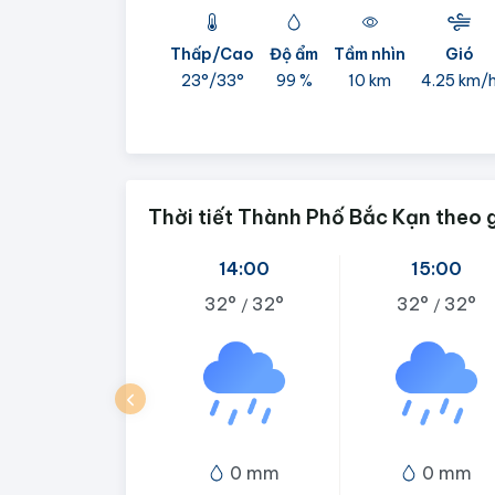
Thấp/Cao
Độ ẩm
Tầm nhìn
Gió
23°/
33°
99 %
10 km
4.25 km/
Thời tiết Thành Phố Bắc Kạn theo 
14:00
15:00
32°
32°
32°
32°
/
/
0 mm
0 mm