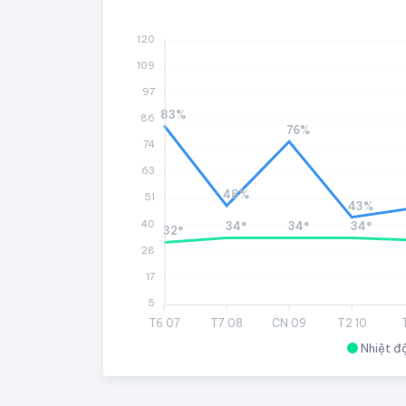
120
109
97
83%
86
76%
74
63
48%
51
43%
40
34°
34°
34°
32°
28
17
5
T6 07
T7 08
CN 09
T2 10
Nhiệt đ