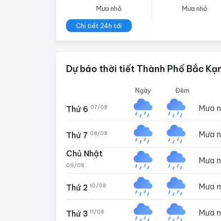
Mưa nhỏ
Mưa nhỏ
Chi tiết 24h tới
Dự báo thời tiết Thành Phố Bắc Kạ
Ngày
Đêm
Mưa 
07/08
Thứ 6
Mưa 
08/08
Thứ 7
Chủ Nhật
Mưa 
09/08
Mưa 
10/08
Thứ 2
Mưa 
11/08
Thứ 3