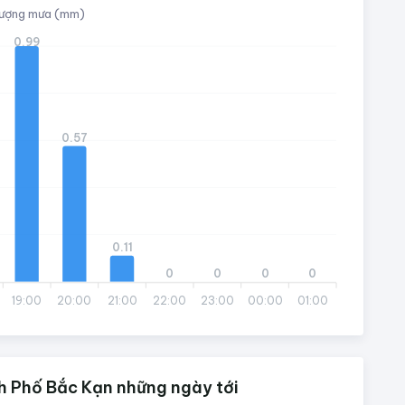
ượng mưa (mm)
0.99
0.57
0.11
0
0
0
0
19:00
20:00
21:00
22:00
23:00
00:00
01:00
h Phố Bắc Kạn những ngày tới