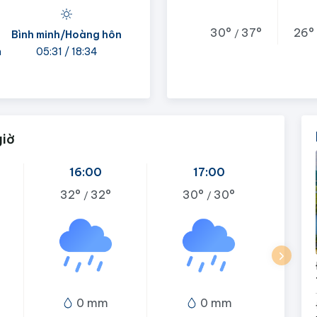
30°
37°
26°
/
Bình minh/Hoàng hôn
h
05:31 / 18:34
giờ
16:00
17:00
32°
32°
30°
30°
/
/
0 mm
0 mm