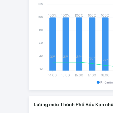
120
100%
100%
100%
100%
100%
100
80
60
40
32°
32°
32°
30°
27°
20
14:00
15:00
16:00
17:00
18:00
Khả năn
Lượng mưa Thành Phố Bắc Kạn nhữn