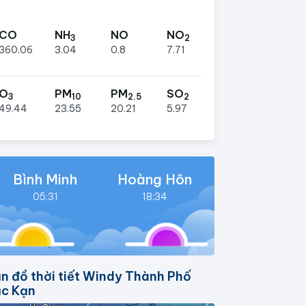
CO
NH
NO
NO
3
2
360.06
3.04
0.8
7.71
O
PM
PM
SO
3
10
2.5
2
49.44
23.55
20.21
5.97
Bình Minh
Hoàng Hôn
05:31
18:34
n đồ thời tiết Windy Thành Phố
c Kạn