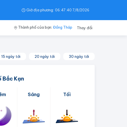
Giờ địa phương:
06
:
47
:
41
7/8/2026
Thành phố của bạn:
Đồng Tháp
Thay đổi
15 ngày tới
20 ngày tới
30 ngày tới
ố Bắc Kạn
êm
Sáng
Tối