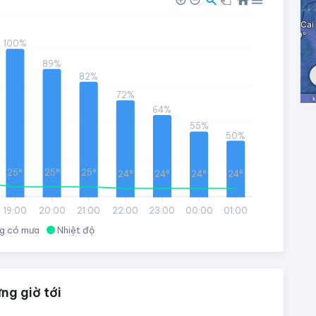
100%
89%
82%
72%
64%
55%
50%
25°
25°
25°
24°
24°
24°
24°
19:00
20:00
21:00
22:00
23:00
00:00
01:00
g có mưa
Nhiệt độ
g giờ tới