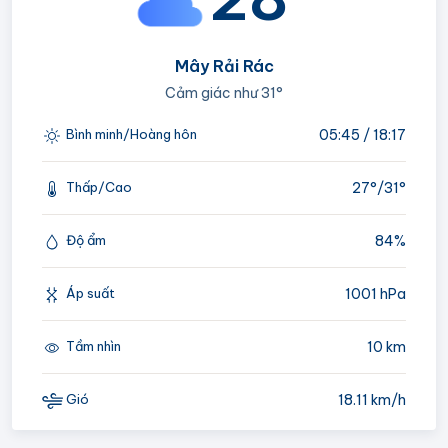
Mây Rải Rác
Cảm giác như
31°
05:45 / 18:17
Bình minh/Hoàng hôn
27°/
31°
Thấp/Cao
84%
Độ ẩm
1001 hPa
Áp suất
10 km
Tầm nhìn
18.11 km/h
Gió