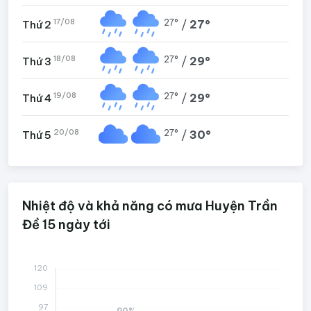
17/08
27°
/
27°
Thứ 2
18/08
27°
/
29°
Thứ 3
19/08
27°
/
29°
Thứ 4
20/08
27°
/
30°
Thứ 5
Nhiệt độ và khả năng có mưa Huyện Trần
Đề 15 ngày tới
120
109
97