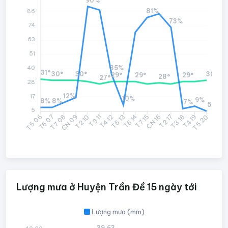
90%
81%
86
73%
74
63
51
35%
40
31°
30°
30°
30°
29°
29°
29°
28°
27°
28
12%
17
10%
9%
8%
8%
7%
5%
5
T6 07
T7 08
CN 09
T2 10
T3 11
T4 12
T6 14
T7 15
CN 16
T2 17
T3 18
T4 19
T5 06
T5 13
T5 20
Lượng mưa ở Huyện Trần Đề 15 ngày tới
Lượng mưa (mm)
39.63