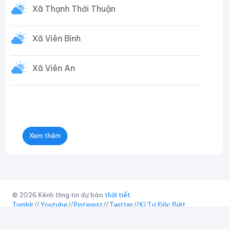
Xã Thạnh Thới Thuận
Xã Viên Bình
Xã Viên An
Xem thêm
© 2026 Kênh thng tin dự báo
thời tiết
Tumblr
//
Youtube
//
Pinterest
//
Twitter
//
Kí Tự Đặc Biệt
abc
Widget
//
Điều khoản sử dụng
//
Chính sách bảo mật
//
Liên hệ
//
Giới Thiệu
//
Tác Giả