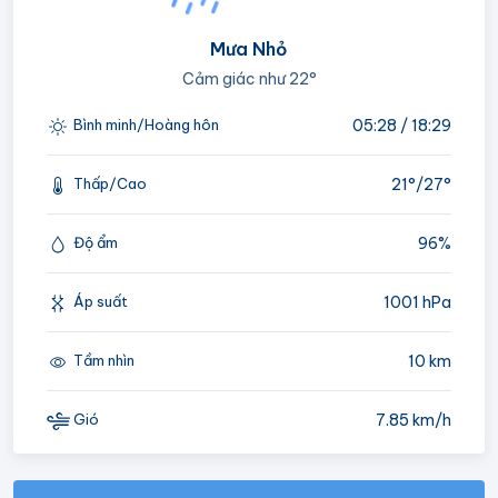
Mưa Nhỏ
Cảm giác như
22°
05:28 / 18:29
Bình minh/Hoàng hôn
21°/
27°
Thấp/Cao
96%
Độ ẩm
1001 hPa
Áp suất
10 km
Tầm nhìn
7.85 km/h
Gió