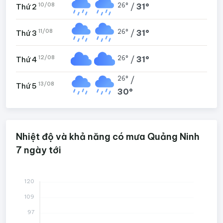
10/08
26°
/
31°
Thứ 2
11/08
26°
/
31°
Thứ 3
12/08
26°
/
31°
Thứ 4
26°
/
13/08
Thứ 5
30°
Nhiệt độ và khả năng có mưa Quảng Ninh
7 ngày tới
120
109
97