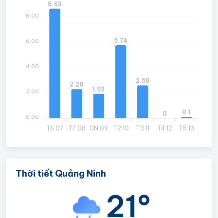
8.63
8.00
5.74
6.00
4.00
2.58
2.28
1.92
2.00
0.1
0
0.00
T6 07
T7 08
CN 09
T2 10
T3 11
T4 12
T5 13
Thời tiết Quảng Ninh
21°