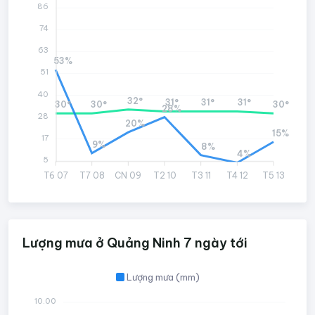
86
74
63
53%
51
40
32°
31°
31°
31°
30°
30°
30°
28%
28
20%
15%
17
9%
8%
4%
5
T6 07
T7 08
CN 09
T2 10
T3 11
T4 12
T5 13
Lượng mưa ở Quảng Ninh 7 ngày tới
Lượng mưa (mm)
10.00