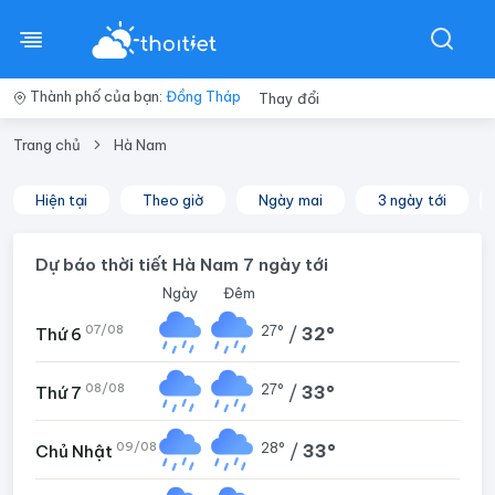
Thành phố của bạn:
Đồng Tháp
Thay đổi
Trang chủ
Hà Nam
Hiện tại
Theo giờ
Ngày mai
3 ngày tới
Dự báo thời tiết Hà Nam 7 ngày tới
Ngày
Đêm
07/08
27°
/
32°
Thứ 6
08/08
27°
/
33°
Thứ 7
09/08
28°
/
33°
Chủ Nhật