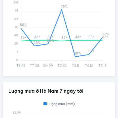
86
76%
74
63
50%
51
37%
40
33°
33°
33°
33°
33°
32°
32°
28%
25%
28
13%
17
10%
5
T6 07
T7 08
CN 09
T2 10
T3 11
T4 12
T5 13
Lượng mưa ở Hà Nam 7 ngày tới
Lượng mưa (mm)
12.00