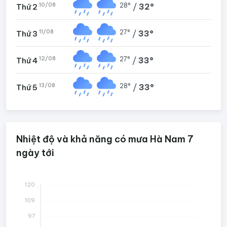
10/08
28°
/
32°
Thứ 2
11/08
27°
/
33°
Thứ 3
12/08
27°
/
33°
Thứ 4
13/08
28°
/
33°
Thứ 5
Nhiệt độ và khả năng có mưa Hà Nam 7
ngày tới
120
109
97