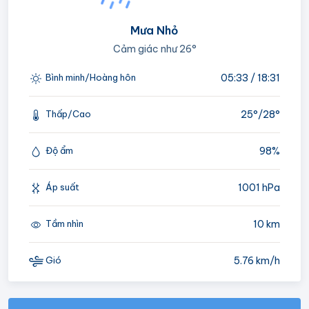
Mưa Nhỏ
Cảm giác như
26°
05:33 / 18:31
Bình minh/Hoàng hôn
25°/
28°
Thấp/Cao
98%
Độ ẩm
1001 hPa
Áp suất
10 km
Tầm nhìn
5.76 km/h
Gió