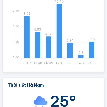
10.45
9.00
8.07
6.00
5.03
4.17
3.16
2.94
3.00
0.6
0.00
T6 07
T7 08
CN 09
T2 10
T3 11
T4 12
T5 13
Thời tiết Hà Nam
25°