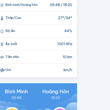
05:48 / 18:20
Bình minh/Hoàng hôn
27°/
34°
Thấp/Cao
44%
Độ ẩm
1001 hPa
Áp suất
10 km
Tầm nhìn
km/h
Gió
Bình Minh
Hoàng Hôn
05:48
18:20