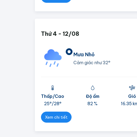
Thứ 4 - 12/08
°
Mưa Nhỏ
Cảm giác như
32°
Thấp/Cao
Độ ẩm
Gió
25°/
28°
82 %
16.35 k
Xem chi tiết