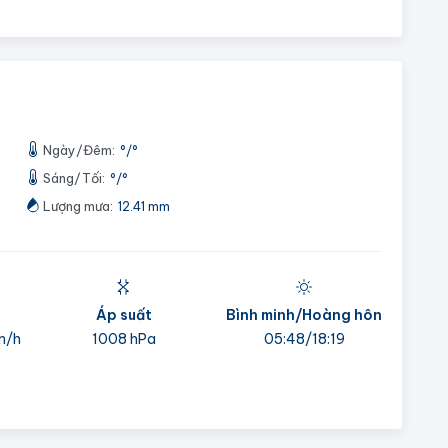
Ngày/Đêm:
°
/
°
Sáng/Tối:
°
/
°
Lượng mưa:
12.41 mm
Áp suất
Bình minh/Hoàng hôn
m/h
1008 hPa
05:48/18:19