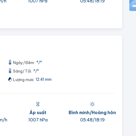
m/h
1007 hPa
05:48/18:19
Ngày/Đêm:
°
/
°
Sáng/Tối:
°
/
°
Lượng mưa:
12.41 mm
Áp suất
Bình minh/Hoàng hôn
m/h
1007 hPa
05:48/18:19