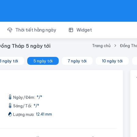
Thời tiết hằng ngày
Widget
Đồng Tháp 5 ngày tới
Trang chủ
Đồng Th
3 ngày tới
5 ngày tới
7 ngày tới
10 ngày tới
Ngày/Đêm:
°
/
°
Sáng/Tối:
°
/
°
Lượng mưa:
12.41 mm