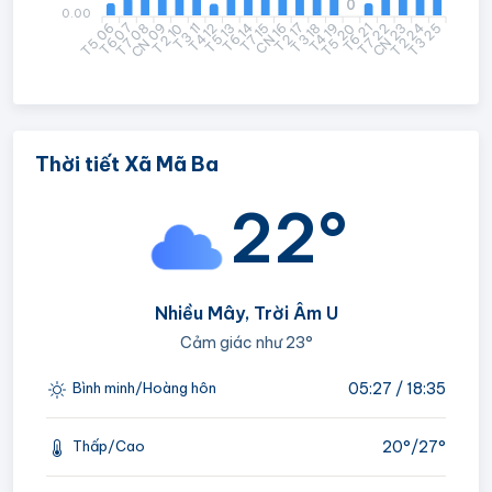
0
0.00
T5 06
T6 07
CN 09
T2 10
T3 11
T4 12
T6 14
T7 15
CN 16
T2 17
T4 19
T5 20
T6 21
T7 22
T2 24
T3 25
T7 08
T5 13
T3 18
CN 23
Thời tiết Xã Mã Ba
22°
Nhiều Mây, Trời Âm U
Cảm giác như
23°
05:27 / 18:35
Bình minh/Hoàng hôn
20°/
27°
Thấp/Cao