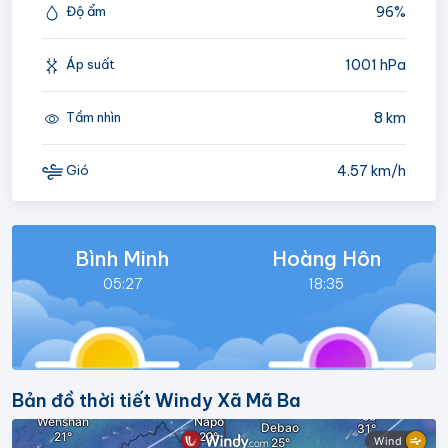
96%
Độ ẩm
1001 hPa
Áp suất
8 km
Tầm nhìn
4.57 km/h
Gió
Bình Minh
Hoàng Hôn
05:27
18:35
Bản đồ thời tiết Windy Xã Mã Ba