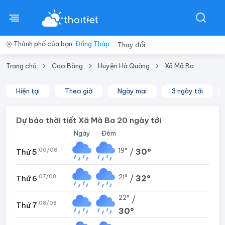
Thành phố của bạn:
Đồng Tháp
Thay đổi
Trang chủ
Cao Bằng
Huyện Hà Quảng
Xã Mã Ba
Hiện tại
Theo giờ
Ngày mai
3 ngày tới
Dự báo thời tiết Xã Mã Ba 20 ngày tới
Ngày
Đêm
06/08
19°
/
30°
Thứ 5
07/08
21°
/
32°
Thứ 6
22°
/
08/08
Thứ 7
30°