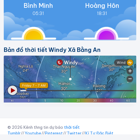
Bình Minh
Hoàng Hôn
05:31
18:31
Bản đồ thời tiết Windy Xã Bằng An
© 2026 Kênh thng tin dự báo
thời tiết
Tumblr
//
Youtube
//
Pinterest
//
Twitter
//
Kí Tự Đặc Biệt
abc
Widget
//
Điều khoản sử dụng
//
Chính sách bảo mật
//
Liên hệ