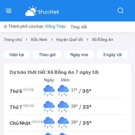
Thành phố của bạn:
Đồng Tháp
Thay đổi
Trang chủ
Bắc Ninh
Huyện Quế Võ
Xã Bằng An
Hiện tại
Theo giờ
Ngày mai
3 ngày tới
Dự báo thời tiết Xã Bằng An 7 ngày tới
Ngày
Đêm
07/08
27°
/
35°
Thứ 6
08/08
28°
/
33°
Thứ 7
09/08
28°
/
35°
Chủ Nhật