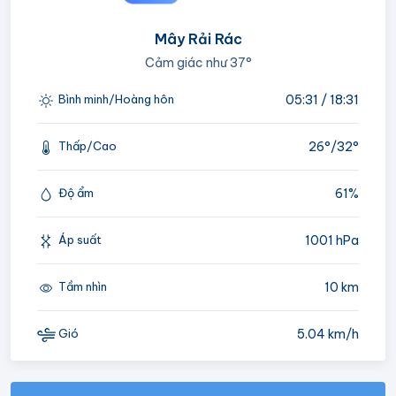
Mây Rải Rác
Cảm giác như
37°
05:31 / 18:31
Bình minh/Hoàng hôn
26°/
32°
Thấp/Cao
61%
Độ ẩm
1001 hPa
Áp suất
10 km
Tầm nhìn
5.04 km/h
Gió