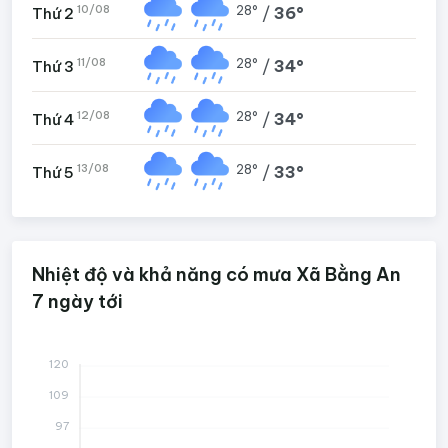
10/08
28°
/
36°
Thứ 2
11/08
28°
/
34°
Thứ 3
12/08
28°
/
34°
Thứ 4
13/08
28°
/
33°
Thứ 5
Nhiệt độ và khả năng có mưa Xã Bằng An
7 ngày tới
120
109
97