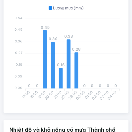
Lượng mưa (mm)
0.54
0.45
0.45
0.38
0.36
0.36
0.28
0.27
0.18
0.16
0.09
0
0
0
0
0
0
0
0.00
17:00
19:00
20:00
22:00
23:00
01:00
02:00
04:00
18:00
21:00
00:00
03:00
Nhiệt độ và khả năng có mưa Thành phố