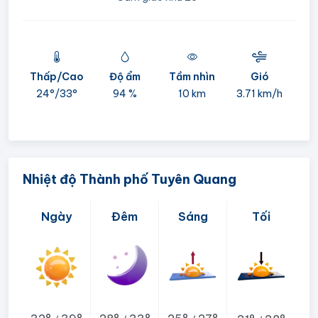
Thấp/Cao
Độ ẩm
Tầm nhìn
Gió
mi
24°/
33°
94 %
10 km
3.71 km/h
05:
Nhiệt độ Thành phố Tuyên Quang
Ngày
Đêm
Sáng
Tối