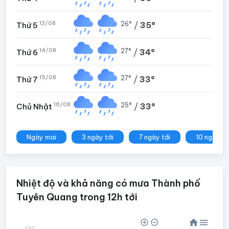
13/08
26°
/
35°
Thứ 5
14/08
27°
/
34°
Thứ 6
15/08
27°
/
33°
Thứ 7
16/08
25°
/
33°
Chủ Nhật
Ngày mai
3 ngày tới
7 ngày tới
10 ngày tớ
Nhiệt độ và khả năng có mưa Thành phố
Tuyên Quang trong 12h tới
120