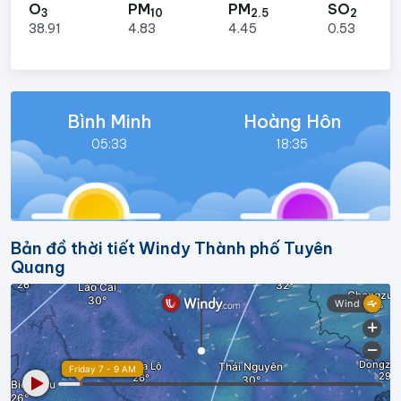
O
PM
PM
SO
3
10
2.5
2
38.91
4.83
4.45
0.53
Bình Minh
Hoàng Hôn
05:33
18:35
Bản đồ thời tiết Windy Thành phố Tuyên
Quang