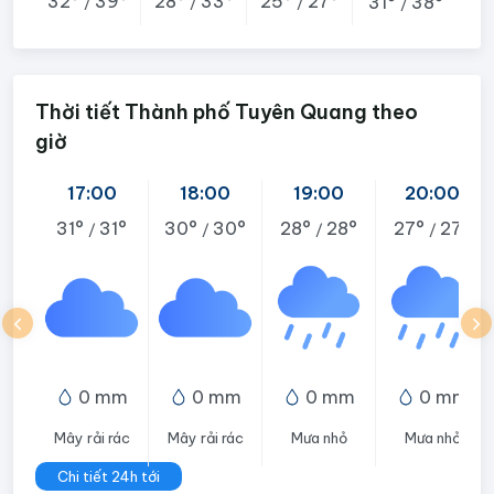
32°
39°
28°
33°
25°
27°
31°
38°
/
/
/
/
Thời tiết Thành phố Tuyên Quang theo
giờ
17:00
18:00
19:00
20:00
31°
31°
30°
30°
28°
28°
27°
27°
/
/
/
/
0 mm
0 mm
0 mm
0 mm
Mây rải rác
Mây rải rác
Mưa nhỏ
Mưa nhỏ
Chi tiết 24h tới