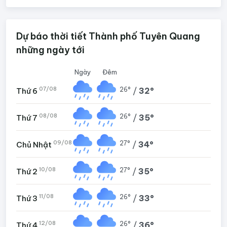
Dự báo thời tiết Thành phố Tuyên Quang
những ngày tới
Ngày
Đêm
07/08
26°
/
32°
Thứ 6
08/08
26°
/
35°
Thứ 7
09/08
27°
/
34°
Chủ Nhật
10/08
27°
/
35°
Thứ 2
11/08
26°
/
33°
Thứ 3
12/08
26°
/
36°
Thứ 4