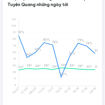
Tuyên Quang những ngày tới
120
109
93%
97
86
80%
79%
76%
74%
74
63%
61%
63
56%
54%
51
36°
40
35°
35°
35°
34°
34°
33°
33°
33°
32°
28
20%
17
5
T7 08
CN 09
T3 11
T4 12
T6 14
T7 15
T6 07
T2 10
T5 13
CN 16